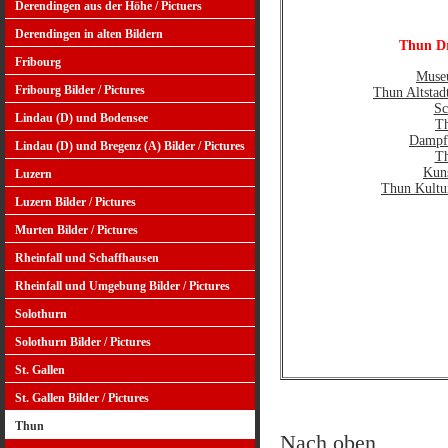
Derendingen aus der Höhe / Pictuers
Derendingen in alten Bildern
Thun D
Fribourg
Muse
Fribourg Bilder / Pictures
Thun Altstad
Sc
Lindau (D) und Bodensee
T
Dampf
Lindau (D) und Bregenz (A) Bilder / Pictures
Th
Kun
Luzern
Thun Kultu
Luzern Bilder / Pictures
Murten Bilder / Pictures
Rheinfall und Schaffhausen
Rheinfall und Umgebung Bilder / Pictures
Solothurn
Solothurn Bilder / Pictures
St. Gallen
St. Gallen Bilder / Pictures
Thun
Nach oben