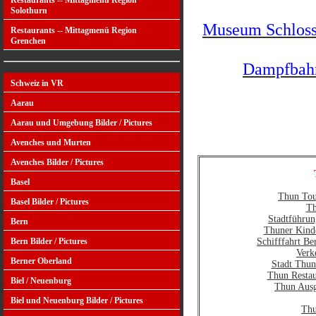
Restaurants -- Mittagmenü Region
Solothurn
Museum Schlos
Restaurants -- Mittagmenü Region
Grenchen
Dampfbah
Schweiz in VR
Aarau
Aarau und Umgebung Bilder / Pictures
Avenches und Murten
Avenches Bilder / Pictures
Basel
Thun Tou
Basel Bilder / Pictures
Th
Stadtführu
Bern
Thuner Kinde
Schifffahrt Be
Bern Bilder / Pictures
Verk
Berner Oberland
Stadt Thun
Thun Restau
Biel / Neuenburg
Thun Ausg
Biel und Neuenburg Bilder / Pictures
Thu