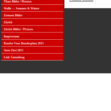
Thun Bilder / Pictures
Wallis --- Sommer & Winter
Zermatt Bilder
Zürich
Zürich Bilder / Pictures
Impressum
Rendez Vous Bundesplatz 2015
Auto Züri 2015
Link Sammlung