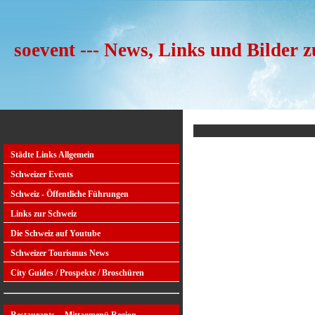
soevent --- News, Links und Bilder 
Städte Links Allgemein
Schweizer Events
Schweiz - Öffentliche Führungen
Links zur Schweiz
Die Schweiz auf Youtube
Schweizer Tourismus News
City Guides / Prospekte / Broschüren