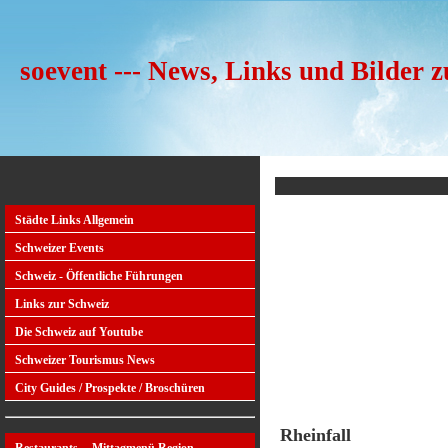
soevent --- News, Links und Bilder 
Städte Links Allgemein
Schweizer Events
Schweiz - Öffentliche Führungen
Links zur Schweiz
Die Schweiz auf Youtube
Schweizer Tourismus News
City Guides / Prospekte / Broschüren
Rheinfall