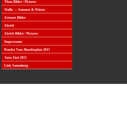
Thun Bilder / Pictures
Wallis --- Sommer & Winter
Zermatt Bilder
Zürich
Zürich Bilder / Pictures
Impressum
Rendez Vous Bundesplatz 2015
Auto Züri 2015
Link Sammlung