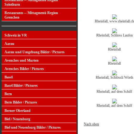
Restaurants -- Mittagmenü Region
Solothurn
Restaurants -- Mittagmenü Region
Grenchen
Rheinfall, www.rheinfall.ch
Rheinfall, Schloss Laufen
Schweiz in VR
Aarau
Rheinfall
Aarau und Umgebung Bilder / Pictures
Avenches und Murten
Rheinfall
Avenches Bilder / Pictures
Basel
Rheinfall, Schlössli Wörth
Basel Bilder / Pictures
Rheinfall, auf dem Schiff
Bern
Bern Bilder / Pictures
Rheinfall, auf dem Schiff
Berner Oberland
Biel / Neuenburg
Nach oben
Biel und Neuenburg Bilder / Pictures