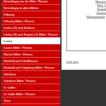
Derendingen aus der Höhe / Pictuers
Museen
KKL L
Derendingen in alten Bildern
Verkeh
Jesuite
Fribourg
Museggmauer
Fribourg Bilder / Pictures
Lindau (D) und Bodensee
Lindau (D) und Bregenz (A) Bilder / Pictures
Luzern
Luzern Bilder / Pictures
Murten Bilder / Pictures
Rheinfall und Schaffhausen
Nach oben
Rheinfall und Umgebung Bilder / Pictures
Solothurn
Solothurn Bilder / Pictures
St. Gallen
St. Gallen Bilder / Pictures
Thun