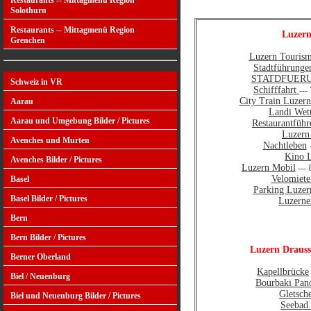
Restaurants -- Mittagmenü Region
Solothurn
Restaurants -- Mittagmenü Region
Luzern
Grenchen
Luzern Touris
Stadtführung
STATDFUER
Schweiz in VR
Schifffahrt
---
City Train Luzern
Aarau
Landi Wet
Aarau und Umgebung Bilder / Pictures
Restaurantführ
Luzern
Avenches und Murten
Nachtleben
Kino 
Avenches Bilder / Pictures
Luzern Mobil
---
Velomiete
Basel
Parking Luzer
Basel Bilder / Pictures
Luzerne
Bern
Bern Bilder / Pictures
Luzern Draus
Berner Oberland
Kapellbrücke
Biel / Neuenburg
Bourbaki Pan
Gletsch
Biel und Neuenburg Bilder / Pictures
Seebad