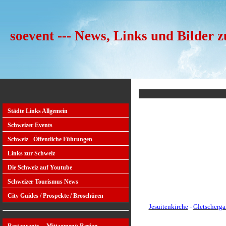
soevent --- News, Links und Bilder 
Städte Links Allgemein
Schweizer Events
Schweiz - Öffentliche Führungen
Links zur Schweiz
Die Schweiz auf Youtube
Schweizer Tourismus News
City Guides / Prospekte / Broschüren
Jesuitenkirche
-
Gletscherga