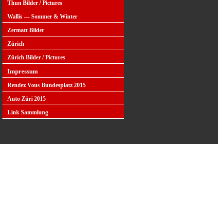
Thun Bilder / Pictures
Wallis --- Sommer & Winter
Zermatt Bilder
Zürich
Zürich Bilder / Pictures
Impressum
Rendez Vous Bundesplatz 2015
Auto Züri 2015
Link Sammlung