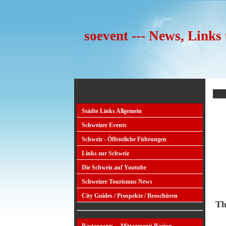
soevent --- News, Links
Städte Links Allgemein
Schweizer Events
Schweiz - Öffentliche Führungen
Links zur Schweiz
Die Schweiz auf Youtube
Schweizer Tourismus News
City Guides / Prospekte / Broschüren
Th