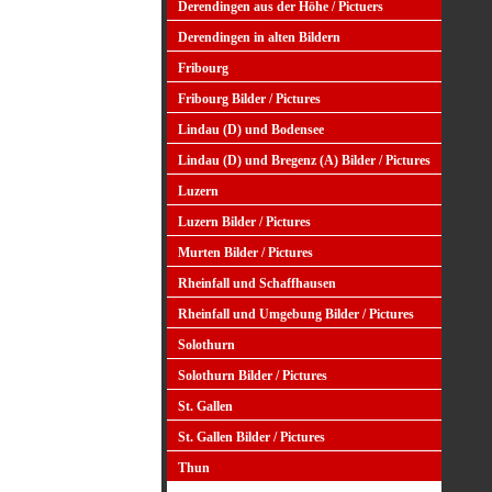
Derendingen aus der Höhe / Pictuers
Derendingen in alten Bildern
Fribourg
Fribourg Bilder / Pictures
Lindau (D) und Bodensee
Lindau (D) und Bregenz (A) Bilder / Pictures
Luzern
Luzern Bilder / Pictures
Murten Bilder / Pictures
Rheinfall und Schaffhausen
Rheinfall und Umgebung Bilder / Pictures
Solothurn
Solothurn Bilder / Pictures
St. Gallen
St. Gallen Bilder / Pictures
Thun