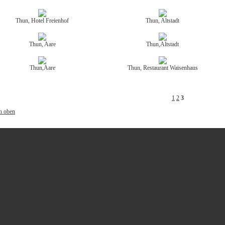
Thun, Hotel Freienhof
Thun, Altstadt
Thun, Aare
Thun,Altstadt
Thun,Aare
Thun, Restaurant Waisenhaus
1
2
3
h oben