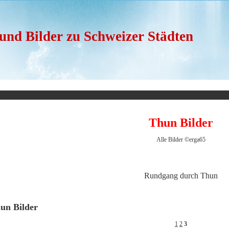
 und Bilder zu Schweizer Städten
Thun Bilder
Alle Bilder ©erga65
Rundgang durch Thun
un Bilder
1
2
3