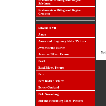
Restaurants -- Mittagmenü Region
Solothurn
Restaurants -- Mittagmenü Region
Grenchen
Schweiz in VR
Aarau
Aarau und Umgebung Bilder / Pictures
Avenches und Murten
Nac
Avenches Bilder / Pictures
Basel
Basel Bilder / Pictures
Bern
Bern Bilder / Pictures
Berner Oberland
Biel / Neuenburg
Biel und Neuenburg Bilder / Pictures