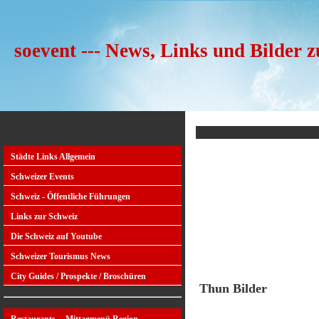
soevent --- News, Links und Bilder 
Städte Links Allgemein
Schweizer Events
Schweiz - Öffentliche Führungen
Links zur Schweiz
Die Schweiz auf Youtube
Schweizer Tourismus News
City Guides / Prospekte / Broschüren
Thun Bilder