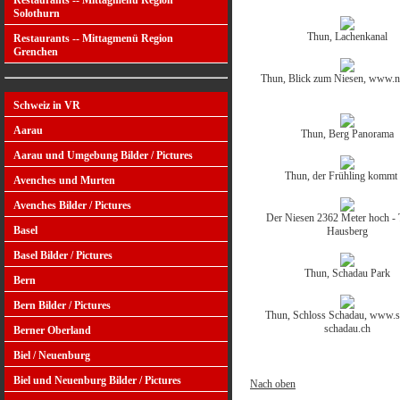
Restaurants -- Mittagmenü Region
Solothurn
Thun, Lachenkanal
Restaurants -- Mittagmenü Region
Grenchen
Thun, Blick zum Niesen, www.n
Schweiz in VR
Aarau
Thun, Berg Panorama
Aarau und Umgebung Bilder / Pictures
Thun, der Frühling kommt 
Avenches und Murten
Avenches Bilder / Pictures
Der Niesen 2362 Meter hoch -
Basel
Hausberg
Basel Bilder / Pictures
Thun, Schadau Park
Bern
Bern Bilder / Pictures
Thun, Schloss Schadau, www.s
schadau.ch
Berner Oberland
Biel / Neuenburg
Biel und Neuenburg Bilder / Pictures
Nach oben