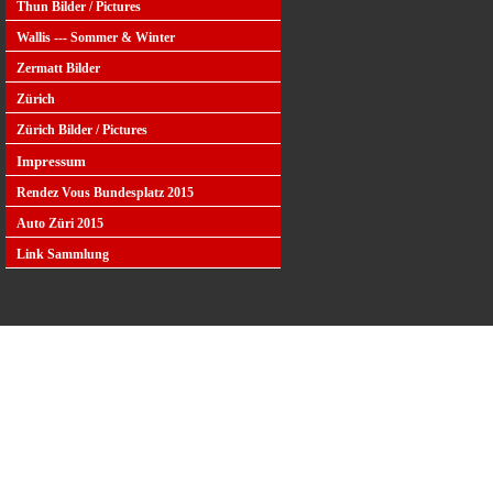
Thun Bilder / Pictures
Wallis --- Sommer & Winter
Zermatt Bilder
Zürich
Zürich Bilder / Pictures
Impressum
Rendez Vous Bundesplatz 2015
Auto Züri 2015
Link Sammlung