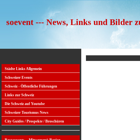
soevent --- News, Links und Bilder 
Städte Links Allgemein
Schweizer Events
Schweiz - Öffentliche Führungen
Links zur Schweiz
Die Schweiz auf Youtube
Schweizer Tourismus News
City Guides / Prospekte / Broschüren