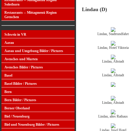
Restaurants -- Mittagmenü Region
Solothurn
Lindau (D)
Restaurants -- Mittagmenü Region
Grenchen
Lindau, Stadtrundfahrt
Schweiz in VR
Aarau
Lindau, Hotel Viktoria
Aarau und Umgebung Bilder / Pictures
Avenches und Murten
Lindau, Altstadt
Avenches Bilder / Pictures
Lindau, Altstadt
Basel
Basel Bilder / Pictures
Bern
Bern Bilder / Pictures
Lindau, Altstadt
Berner Oberland
Lindau, altes Rathaus
Biel / Neuenburg
Biel und Neuenburg Bilder / Pictures
Lindau, Insel Hotel